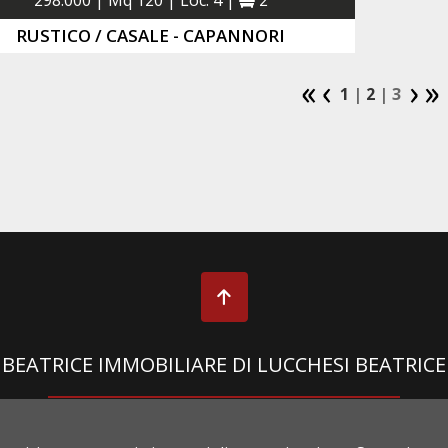
298.000 | Mq 120 | Loc. 4 |
2
RUSTICO / CASALE - CAPANNORI
1
|
2
| 3
BEATRICE IMMOBILIARE DI LUCCHESI BEATRICE
Via Sant’Andrea, 27 - 55100 Lucca (LU) | Tel
+39 333 544510