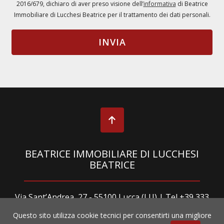
2016/679, dichiaro di aver preso visione dell’
informativa
di Beatrice
Immobiliare di Lucchesi Beatrice per il trattamento dei dati personali.
BEATRICE IMMOBILIARE DI LUCCHESI
BEATRICE
Via Sant’Andrea, 27 - 55100 Lucca (LU) | Tel
+39 333
5445103
Questo sito utilizza cookie tecnici per consentirti una migliore
P.Iva 01960320461 | Rea LU - 185438 |
Privacy
|
Cookies Policy