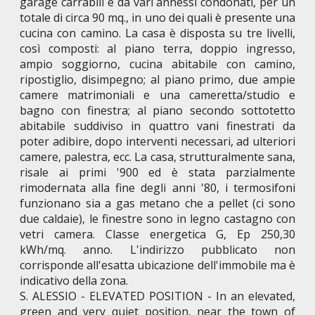
garage carrabili e da vari annessi condonati, per un
totale di circa 90 mq., in uno dei quali è presente una
cucina con camino. La casa è disposta su tre livelli,
così composti: al piano terra, doppio ingresso,
ampio soggiorno, cucina abitabile con camino,
ripostiglio, disimpegno; al piano primo, due ampie
camere matrimoniali e una cameretta/studio e
bagno con finestra; al piano secondo sottotetto
abitabile suddiviso in quattro vani finestrati da
poter adibire, dopo interventi necessari, ad ulteriori
camere, palestra, ecc. La casa, strutturalmente sana,
risale ai primi '900 ed è stata parzialmente
rimodernata alla fine degli anni '80, i termosifoni
funzionano sia a gas metano che a pellet (ci sono
due caldaie), le finestre sono in legno castagno con
vetri camera. Classe energetica G, Ep 250,30
kWh/mq. anno. L'indirizzo pubblicato non
corrisponde all'esatta ubicazione dell'immobile ma è
indicativo della zona.
S. ALESSIO - ELEVATED POSITION - In an elevated,
green and very quiet position, near the town of